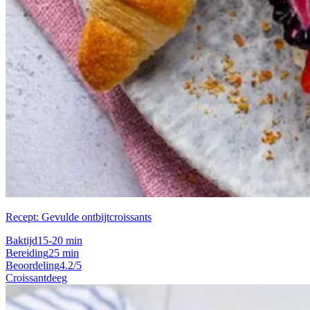
Recept: Gevulde ontbijtcroissants
Baktijd
15-20 min
Bereiding
25 min
Beoordeling
4.2/5
Croissantdeeg