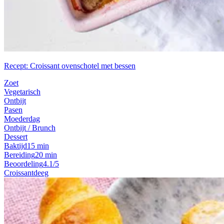
Recept: Croissant ovenschotel met bessen
Zoet
Vegetarisch
Ontbijt
Pasen
Moederdag
Ontbijt / Brunch
Dessert
Baktijd
15 min
Bereiding
20 min
Beoordeling
4.1/5
Croissantdeeg