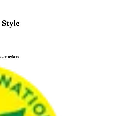
 Style
kversterkers