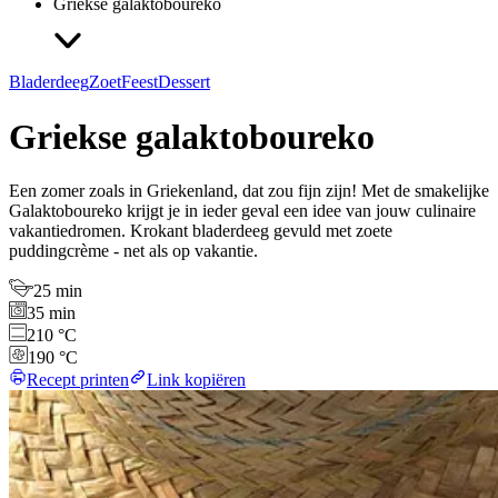
Griekse galaktoboureko
Bladerdeeg
Zoet
Feest
Dessert
Griekse galaktoboureko
Een zomer zoals in Griekenland, dat zou fijn zijn! Met de smakelijke
Galaktoboureko krijgt je in ieder geval een idee van jouw culinaire
vakantiedromen. Krokant bladerdeeg gevuld met zoete
puddingcrème - net als op vakantie.
25 min
35 min
210 °C
190 °C
Recept printen
Link kopiëren