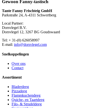
Gewoon Fanny-tastisch
Tante Fanny Frischteig GmbH
Parkstraße 24, A-4311 Schwertberg
Local Partner:
Dorsvlegel B.V.
Dorsvlegel 12, 3267 BG Goudswaard
Tel: + 31-(0) 626058997
E-mail:
info@dorsvlegel.com
Snelkoppelingen
Over ons
Contact
Assortiment
Bladerdeeg
Pizzadeeg
Flammkuchendeeg
Quiche- en Taartdeeg
Filo- & Strudeldeeg