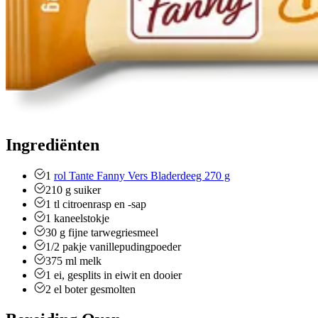
Ingrediënten
1
rol Tante Fanny Vers Bladerdeeg 270 g
210
g
suiker
1
tl
citroenrasp en -sap
1
kaneelstokje
30
g
fijne tarwegriesmeel
1/2
pakje
vanillepudingpoeder
375
ml
melk
1
ei, gesplits in eiwit en dooier
2
el
boter gesmolten