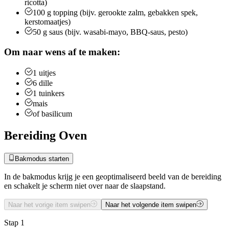
ricotta)
100
g
topping (bijv. gerookte zalm, gebakken spek,
kerstomaatjes)
50
g
saus (bijv. wasabi-mayo, BBQ-saus, pesto)
Om naar wens af te maken:
1
uitjes
6
dille
1
tuinkers
mais
of basilicum
Bereiding Oven
Bakmodus starten
In de bakmodus krijg je een geoptimaliseerd beeld van de bereiding
en schakelt je scherm niet over naar de slaapstand.
Naar het vorige item swipen
Naar het volgende item swipen
Stap 1