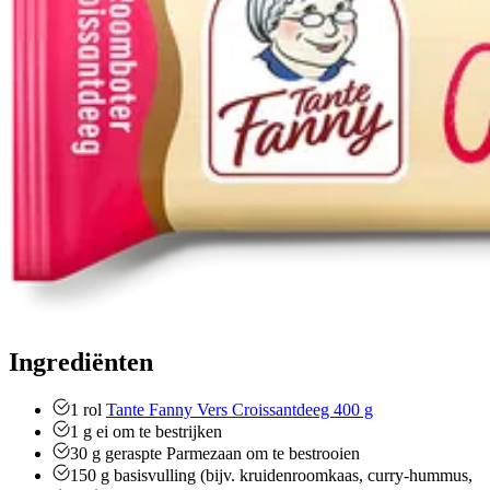
Ingrediënten
1
rol
Tante Fanny Vers Croissantdeeg 400 g
1
g
ei om te bestrijken
30
g
geraspte Parmezaan om te bestrooien
150
g
basisvulling (bijv. kruidenroomkaas, curry-hummus,