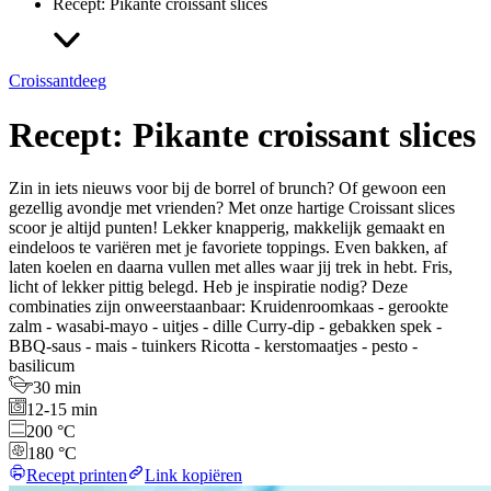
Recept: Pikante croissant slices
Croissantdeeg
Recept: Pikante croissant slices
Zin in iets nieuws voor bij de borrel of brunch? Of gewoon een
gezellig avondje met vrienden? Met onze hartige Croissant slices
scoor je altijd punten! Lekker knapperig, makkelijk gemaakt en
eindeloos te variëren met je favoriete toppings. Even bakken, af
laten koelen en daarna vullen met alles waar jij trek in hebt. Fris,
licht of lekker pittig belegd. Heb je inspiratie nodig? Deze
combinaties zijn onweerstaanbaar: Kruidenroomkaas - gerookte
zalm - wasabi-mayo - uitjes - dille Curry-dip - gebakken spek -
BBQ-saus - mais - tuinkers Ricotta - kerstomaatjes - pesto -
basilicum
30 min
12-15 min
200 °C
180 °C
Recept printen
Link kopiëren