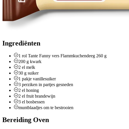
Ingrediënten
1
rol Tante Fanny vers Flammkuchendeeg 260 g
200
g
kwark
2
el
melk
30
g
suiker
1
pakje
vanillesuiker
3
perziken
in partjes gesneden
2
el
honing
2
el
fruit brandewijn
3
el
bosbessen
muntblaadjes om te bestrooien
Bereiding Oven