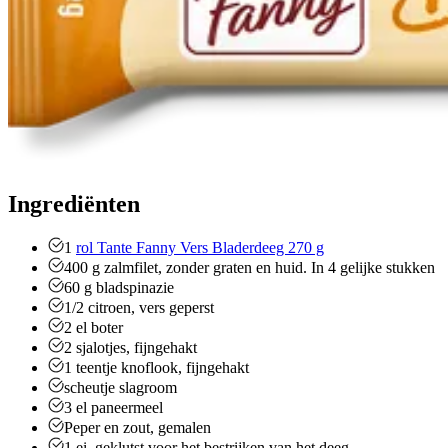
Ingrediënten
1
rol Tante Fanny Vers Bladerdeeg 270 g
400
g
zalmfilet, zonder graten en huid. In 4 gelijke stukken
60
g
bladspinazie
1/2
citroen, vers geperst
2
el
boter
2
sjalotjes, fijngehakt
1
teentje knoflook, fijngehakt
scheutje slagroom
3
el
paneermeel
Peper en zout, gemalen
1
ei, geklutst voor het bestrijken van het deeg