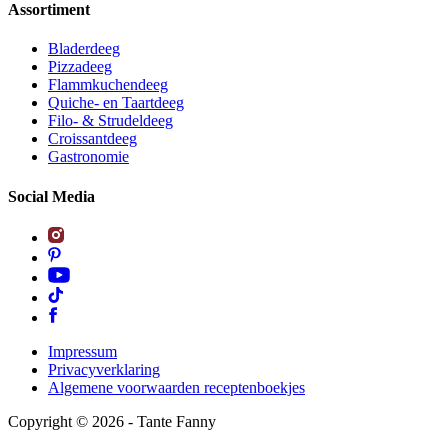
Assortiment
Bladerdeeg
Pizzadeeg
Flammkuchendeeg
Quiche- en Taartdeeg
Filo- & Strudeldeeg
Croissantdeeg
Gastronomie
Social Media
Impressum
Privacyverklaring
Algemene voorwaarden receptenboekjes
Copyright ©
2026
- Tante Fanny