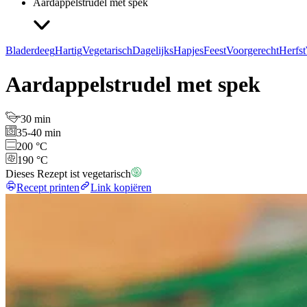
Aardappelstrudel met spek
Bladerdeeg
Hartig
Vegetarisch
Dagelijks
Hapjes
Feest
Voorgerecht
Herfst
Aardappelstrudel met spek
30 min
35-40 min
200 °C
190 °C
Dieses Rezept ist vegetarisch
Recept printen
Link kopiëren