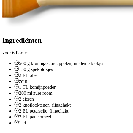
Ingrediënten
voor 6 Porties
500
g
kruimige aardappelen, in kleine blokjes
150
g
spekblokjes
2 EL
olie
zout
1 TL
komijnpoeder
200
ml
zure room
2
eieren
2
knoflooktenen, fijngehakt
2 EL
peterselie, fijngehakt
2 EL
paneermeel
1
ei