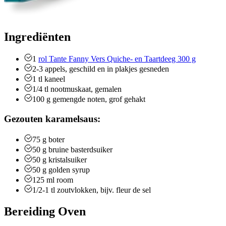
Ingrediënten
1
rol Tante Fanny Vers Quiche- en Taartdeeg 300 g
2-3
appels, geschild en in plakjes gesneden
1
tl
kaneel
1/4
tl
nootmuskaat, gemalen
100
g
gemengde noten, grof gehakt
Gezouten karamelsaus:
75
g
boter
50
g
bruine basterdsuiker
50
g
kristalsuiker
50
g
golden syrup
125
ml
room
1/2-1
tl
zoutvlokken, bijv. fleur de sel
Bereiding Oven