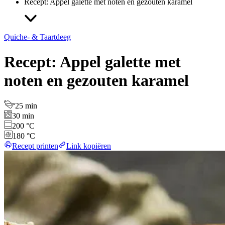
Recept: Appel galette met noten en gezouten karamel
Quiche- & Taartdeeg
Recept: Appel galette met
noten en gezouten karamel
25 min
30 min
200 °C
180 °C
Recept printen
Link kopiëren