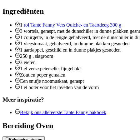
Ingrediënten
1
rol Tante Fanny Vers Quiche- en Taartdeeg 300 g
3
wortels, geraspt, met de dunschiller in dunne plakken ges
1
courgette, in de lengte gehalveerd, met de dunschiller in 
1
vleestomaat, gehalveerd, in dunnne plakken gesneden
1
aardappel, geschild en in dunne plakjes gesneden
250
g
. slagroom
3
eieren
1
el
verse peterselie, fijngehakt
Zout en peper gemalen
Een snufje nootmuskaat, geraspt
1
el
boter voor het invetten van de vorm
Meer inspiratie?
Bekijk ons allereerste Tante Fanny bakboek
Bereiding Oven
Bakmodus starten