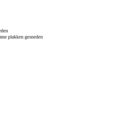
neden
dunne plakken gesneden