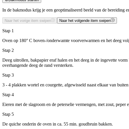
In de bakmodus krijg je een geoptimaliseerd beeld van de bereiding en
Naar het vorige item swipen
Naar het volgende item swipen
Stap 1
Oven op 180° C boven-/onderwamte voorverwarmen en het deeg volg
Stap 2
Deeg uitrollen, bakpapier eraf halen en het deeg in de ingevette vorm 
overhangende deeg de rand versterken.
Stap 3
3 - 4 plakken wortel en courgette, afgewisseld naast elkaar van buite
Stap 4
Eieren met de slagroom en de peterselie vermengen, met zout, peper 
Stap 5
De quiche onderin de oven in ca. 55 min. goudbruin bakken.