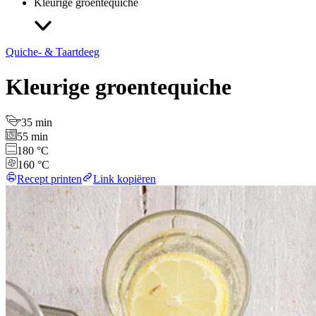
Kleurige groentequiche
Quiche- & Taartdeeg
Kleurige groentequiche
35 min
55 min
180 °C
160 °C
Recept printen
Link kopiëren