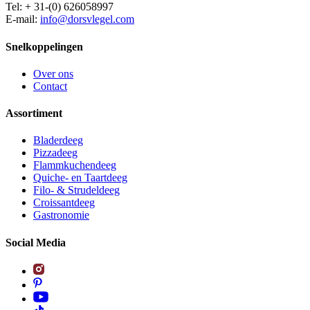
Tel: + 31-(0) 626058997
E-mail:
info@dorsvlegel.com
Snelkoppelingen
Over ons
Contact
Assortiment
Bladerdeeg
Pizzadeeg
Flammkuchendeeg
Quiche- en Taartdeeg
Filo- & Strudeldeeg
Croissantdeeg
Gastronomie
Social Media