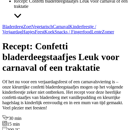
Recept: Confetti bladerdeegstaafjes Leuk voor carnaval of een
traktatie
Bladerdeeg
Zoet
Vegetarisch
Carnaval
Kinderfeestje /
Verjaardag
Hapjes
Feest
Koek
Snacks / Fingerfood
Lente
Zomer
Recept: Confetti
bladerdeegstaafjes Leuk voor
carnaval of een traktatie
Of het nu voor een verjaardagsfeest of een carnavalsviering is –
onze kleurrijke confetti bladerdeegstaafjes mogen op het volgende
kinderfeestje zeker niet ontbreken. Het recept voor deze heerlijke
confetti-staafjes van bladerdeeg met vanillepudding en kleurrijke
hagelslag is kinderlijk eenvoudig en in een mum van tijd gemaakt.
Veel plezier met feesten!
30 min
15 min
200 °C