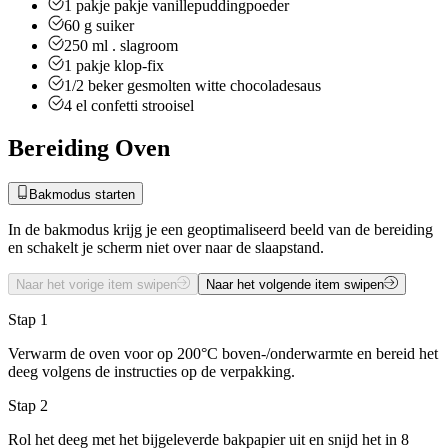
1
pakje
pakje vanillepuddingpoeder
60
g
suiker
250
ml
. slagroom
1
pakje
klop-fix
1/2
beker
gesmolten witte chocoladesaus
4
el
confetti strooisel
Bereiding Oven
Bakmodus starten
In de bakmodus krijg je een geoptimaliseerd beeld van de bereiding
en schakelt je scherm niet over naar de slaapstand.
Naar het vorige item swipen
Naar het volgende item swipen
Stap 1
Verwarm de oven voor op 200°C boven-/onderwarmte en bereid het
deeg volgens de instructies op de verpakking.
Stap 2
Rol het deeg met het bijgeleverde bakpapier uit en snijd het in 8