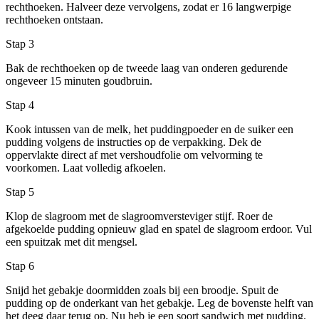
rechthoeken. Halveer deze vervolgens, zodat er 16 langwerpige
rechthoeken ontstaan.
Stap 3
Bak de rechthoeken op de tweede laag van onderen gedurende
ongeveer 15 minuten goudbruin.
Stap 4
Kook intussen van de melk, het puddingpoeder en de suiker een
pudding volgens de instructies op de verpakking. Dek de
oppervlakte direct af met vershoudfolie om velvorming te
voorkomen. Laat volledig afkoelen.
Stap 5
Klop de slagroom met de slagroomversteviger stijf. Roer de
afgekoelde pudding opnieuw glad en spatel de slagroom erdoor. Vul
een spuitzak met dit mengsel.
Stap 6
Snijd het gebakje doormidden zoals bij een broodje. Spuit de
pudding op de onderkant van het gebakje. Leg de bovenste helft van
het deeg daar terug op. Nu heb je een soort sandwich met pudding.