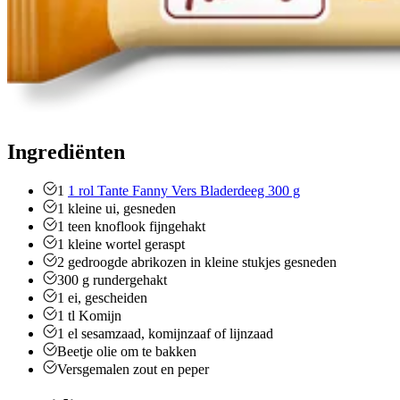
Ingrediënten
1
1 rol Tante Fanny Vers Bladerdeeg 300 g
1
kleine ui, gesneden
1
teen
knoflook
fijngehakt
1
kleine wortel
geraspt
2
gedroogde abrikozen
in kleine stukjes gesneden
300
g
rundergehakt
1
ei, gescheiden
1
tl
Komijn
1
el
sesamzaad, komijnzaaf of lijnzaad
Beetje olie om te bakken
Versgemalen zout en peper