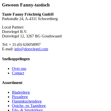
Gewoon Fanny-tastisch
Tante Fanny Frischteig GmbH
Parkstraße 24, A-4311 Schwertberg
Local Partner:
Dorsvlegel B.V.
Dorsvlegel 12, 3267 BG Goudswaard
Tel: + 31-(0) 626058997
E-mail:
info@dorsvlegel.com
Snelkoppelingen
Over ons
Contact
Assortiment
Bladerdeeg
Pizzadeeg
Flammkuchendeeg
Quiche- en Taartdeeg
Filo- & Strudeldeeg