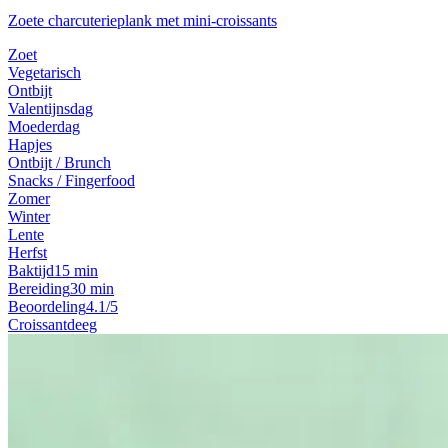
Zoete charcuterieplank met mini-croissants
Zoet
Vegetarisch
Ontbijt
Valentijnsdag
Moederdag
Hapjes
Ontbijt / Brunch
Snacks / Fingerfood
Zomer
Winter
Lente
Herfst
Baktijd
15 min
Bereiding
30 min
Beoordeling
4.1/5
Croissantdeeg