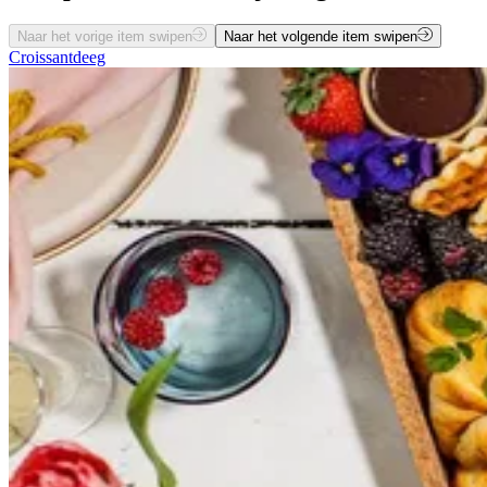
Naar het vorige item swipen
Naar het volgende item swipen
Croissantdeeg