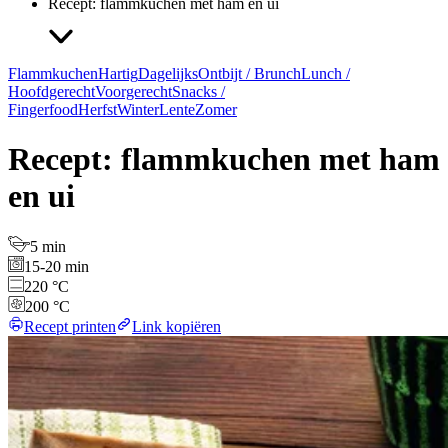
Recept: flammkuchen met ham en ui
Flammkuchen
Hartig
Dagelijks
Ontbijt / Brunch
Lunch /
Hoofdgerecht
Voorgerecht
Snacks /
Fingerfood
Herfst
Winter
Lente
Zomer
Recept: flammkuchen met ham
en ui
5 min
15-20 min
220 °C
200 °C
Recept printen
Link kopiëren