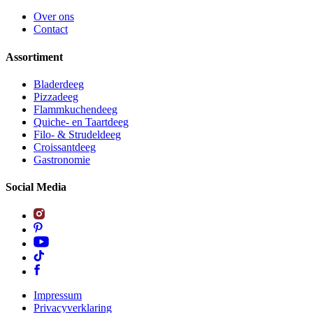
Over ons
Contact
Assortiment
Bladerdeeg
Pizzadeeg
Flammkuchendeeg
Quiche- en Taartdeeg
Filo- & Strudeldeeg
Croissantdeeg
Gastronomie
Social Media
Impressum
Privacyverklaring