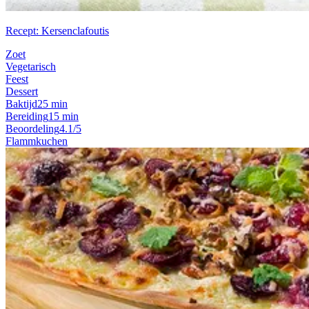
Recept: Kersenclafoutis
Zoet
Vegetarisch
Feest
Dessert
Baktijd
25 min
Bereiding
15 min
Beoordeling
4.1/5
Flammkuchen