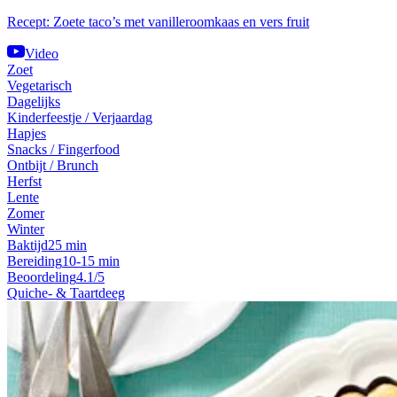
Recept: Zoete taco’s met vanilleroomkaas en vers fruit
Video
Zoet
Vegetarisch
Dagelijks
Kinderfeestje / Verjaardag
Hapjes
Snacks / Fingerfood
Ontbijt / Brunch
Herfst
Lente
Zomer
Winter
Baktijd
25 min
Bereiding
10-15 min
Beoordeling
4.1/5
Quiche- & Taartdeeg