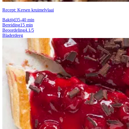
Recept: Kersen kruimelvlaai
Baktijd
35-40 min
Bereiding
15 min
Beoordeling
4.1/5
Bladerdeeg