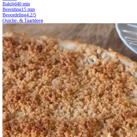
Baktijd
40 min
Bereiding
15 min
Beoordeling
4.2/5
Quiche- & Taartdeeg