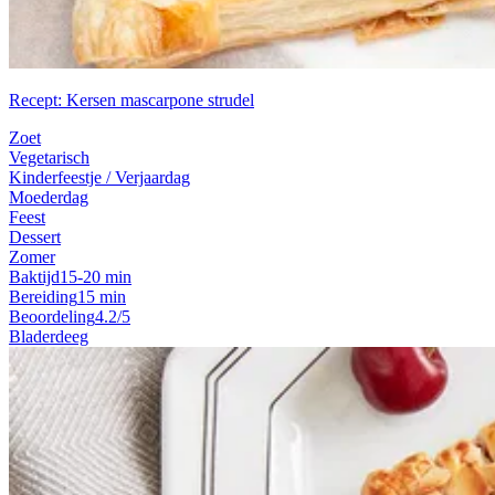
Recept: Kersen mascarpone strudel
Zoet
Vegetarisch
Kinderfeestje / Verjaardag
Moederdag
Feest
Dessert
Zomer
Baktijd
15-20 min
Bereiding
15 min
Beoordeling
4.2/5
Bladerdeeg