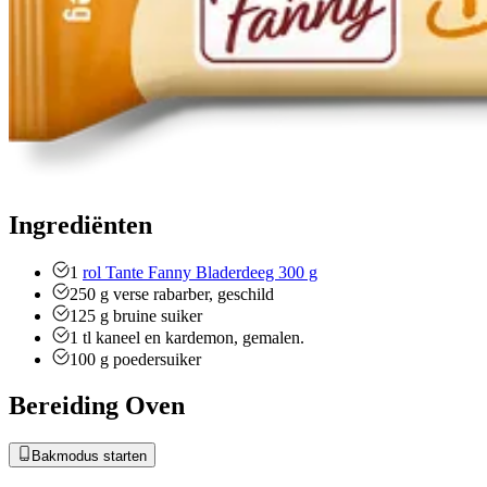
Ingrediënten
1
rol Tante Fanny Bladerdeeg 300 g
250
g
verse rabarber, geschild
125
g
bruine suiker
1
tl
kaneel en kardemon, gemalen.
100
g
poedersuiker
Bereiding Oven
Bakmodus starten