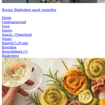
Recept: Bladerdeeg snack vuurpijlen
Hartig
Oudejaarsavond
Feest
Hapjes
Snacks / Fingerfood
Winter
Baktijd
15-20 min
Bereiding
Beoordeling
4.1/5
Bladerdeeg