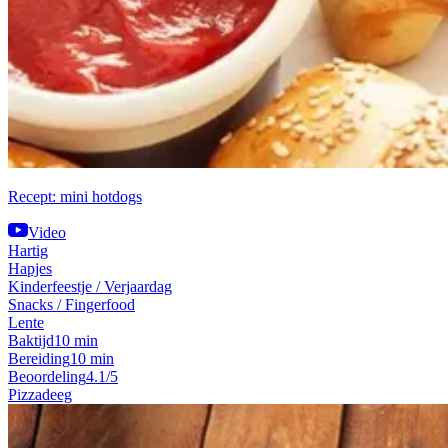
Recept: mini hotdogs
Video
Hartig
Hapjes
Kinderfeestje / Verjaardag
Snacks / Fingerfood
Lente
Baktijd
10 min
Bereiding
10 min
Beoordeling
4.1/5
Pizzadeeg