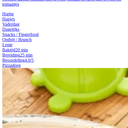
tomaatjes
Hartig
Hapjes
Vaderdag
Dagelijks
Snacks / Fingerfood
Ontbijt / Brunch
Lente
Baktijd
20 min
Bereiding
25 min
Beoordeling
4.0/5
Pizzadeeg