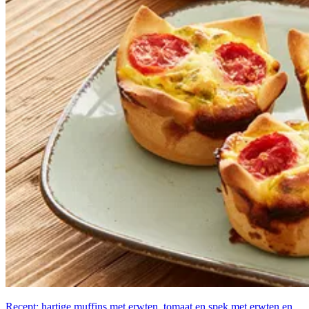
Recept: hartige muffins met erwten, tomaat en spek met erwten en