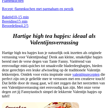
Flammkuchen
Recept: flammkuchen met parmaham en perzik
Baktijd
10-15 min
Bereiding
15 min
Beoordeling
4.2/5
Hartige high tea hapjes: ideaal als
Valentijnsverrassing
Hartige high tea hapjes kun je natuurlijk ook inzetten als originele
verrassing voor Valentijnsdag! Denk aan kleine, smakelijke hapjes
bereid met de verse degen van Tante Fanny. Variërend van
eenvoudige mini-quiches tot smaakvolle bladerdeeghapjes, bieden
deze gerechtjes een leuke afwisseling op de traditionele Valentijn
lekkernijen. Ontdek voor extra inspiratie onze
valentijnsrecepten
die
perfect zijn om je geliefde mee te verrassen met een creatieve touch!
Dat liefde door de maag gaat, wil niet zeggen dat het neerzetten van
een Valentijnsverrassing niet eenvoudig kan zijn. Met onze verse
degen zet jij Fannytastisch simpel de lekkerste Valentijn hapjes op
tafel!