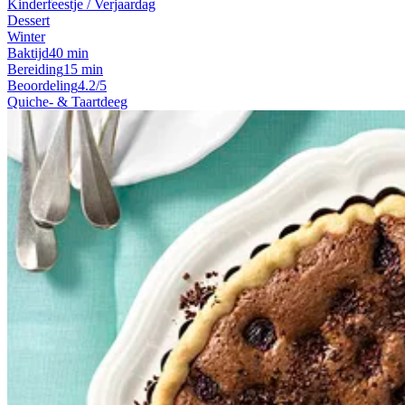
Kinderfeestje / Verjaardag
Dessert
Winter
Baktijd
40 min
Bereiding
15 min
Beoordeling
4.2/5
Quiche- & Taartdeeg