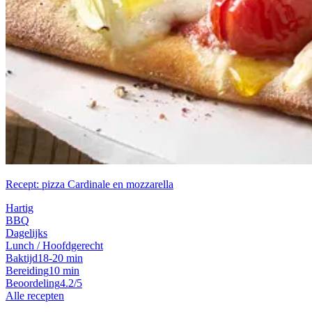
Recept: pizza Cardinale en mozzarella
Hartig
BBQ
Dagelijks
Lunch / Hoofdgerecht
Baktijd
18-20 min
Bereiding
10 min
Beoordeling
4.2/5
Alle recepten