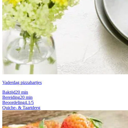
Vaderdag pizzahartjes
Baktijd
20 min
Bereiding
20 min
Beoordeling
4.1/5
Quiche- & Taartdeeg