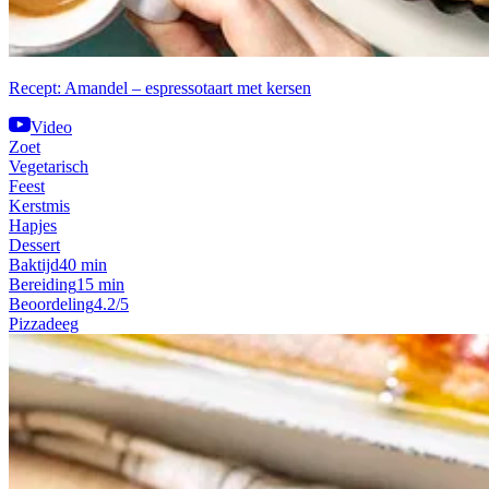
Recept: Amandel – espressotaart met kersen
Video
Zoet
Vegetarisch
Feest
Kerstmis
Hapjes
Dessert
Baktijd
40 min
Bereiding
15 min
Beoordeling
4.2/5
Pizzadeeg