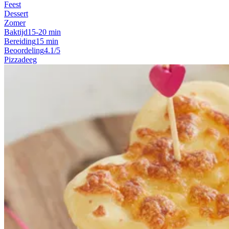
Feest
Dessert
Zomer
Baktijd
15-20 min
Bereiding
15 min
Beoordeling
4.1/5
Pizzadeeg