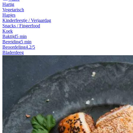
Hartig
Vegetarisch
Hapjes
Kinderfeestje / Verjaardag
Snacks / Fingerfood
Koek
Baktijd
5 min
Bereiding
5 min
Beoordeling
4.2/5
Bladerdeeg