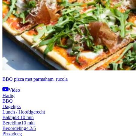
BBQ pizza met parmaham, rucola
Video
Hartig
BBQ
Dagelijks
Lunch / Hoofdgerecht
Baktijd
8-10 min
Bereiding
10 min
Beoordeling
4.2/5
Pizzadeeg