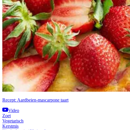
Recept: Aardbeien-mascarpone taart
Video
Zoet
Vegetarisch
Kerstmis