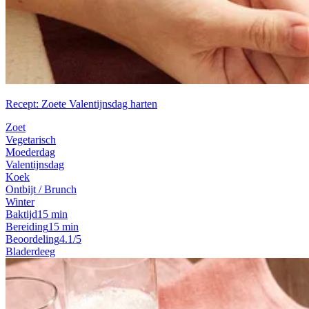
Recept: Zoete Valentijnsdag harten
Zoet
Vegetarisch
Moederdag
Valentijnsdag
Koek
Ontbijt / Brunch
Winter
Baktijd
15 min
Bereiding
15 min
Beoordeling
4.1/5
Bladerdeeg