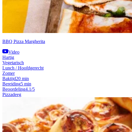
BBQ Pizza Margherita
Video
Hartig
Vegetarisch
Lunch / Hoofdgerecht
Zomer
Baktijd
20 min
Bereiding
5 min
Beoordeling
4.1/5
Pizzadeeg